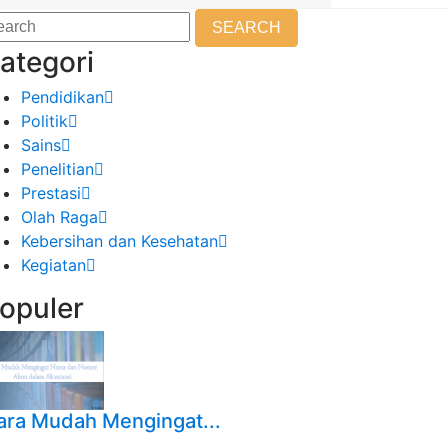
SEARCH
ategori
Pendidikan
Politik
Sains
Penelitian
Prestasi
Olah Raga
Kebersihan dan Kesehatan
Kegiatan
opuler
ara Mudah Mengingat...