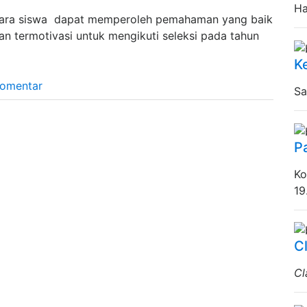
Ha
n para siswa dapat memperoleh pemahaman yang baik
n termotivasi untuk mengikuti seleksi pada tahun
K
Komentar
Sa
P
Ko
19.
C
Cl