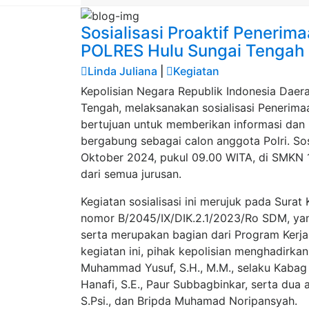
Sosialisasi Proaktif Penerim
POLRES Hulu Sungai Tengah 
Linda Juliana
|
Kegiatan
Kepolisian Negara Republik Indonesia Daera
Tengah, melaksanakan sosialisasi Penerima
bertujuan untuk memberikan informasi dan m
bergabung sebagai calon anggota Polri. Sosi
Oktober 2024, pukul 09.00 WITA, di SMKN 1 B
dari semua jurusan.
Kegiatan sosialisasi ini merujuk pada Sura
nomor B/2045/IX/DIK.2.1/2023/Ro SDM, yan
serta merupakan bagian dari Program Kerj
kegiatan ini, pihak kepolisian menghadirka
Muhammad Yusuf, S.H., M.M., selaku Kabag
Hanafi, S.E., Paur Subbagbinkar, serta dua a
S.Psi., dan Bripda Muhamad Noripansyah.